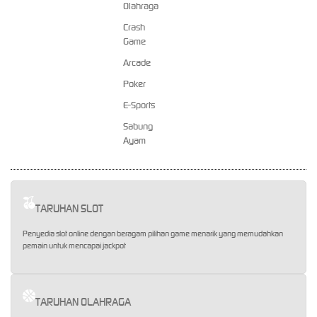
Olahraga
Crash
Game
Arcade
Poker
E-Sports
Sabung
Ayam
TARUHAN SLOT
Penyedia slot online dengan beragam pilihan game menarik yang memudahkan
pemain untuk mencapai jackpot
TARUHAN OLAHRAGA