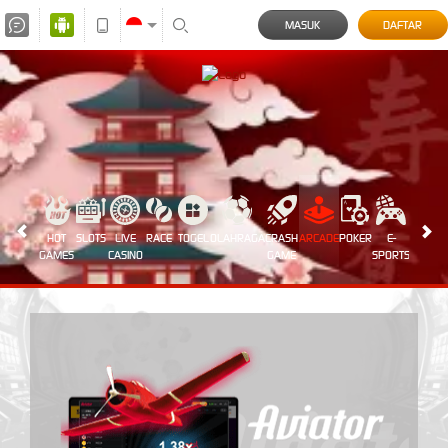
MASUK
DAFTAR
HOT
SLOTS
LIVE
RACE
TOGEL
OLAHRAGA
CRASH
ARCADE
POKER
E-
SABUN
GAMES
CASINO
GAME
SPORTS
AYAM