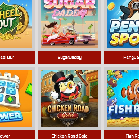
eel Out
SugarDaddy
Pengu S
Tower
Chicken Road Gold
Fish R