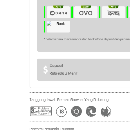
* Selama bank maintenance dan bank offline deposit dan penarik
Deposit
Rata-rata 3 Menit
Tanggung Jawab Bermain
Browser Yang Didukung
Platform Penyedia Layanan