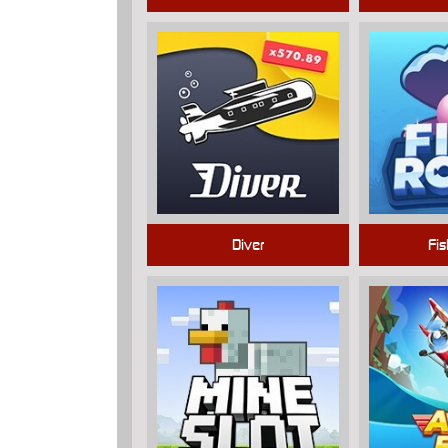
Diver
Fi