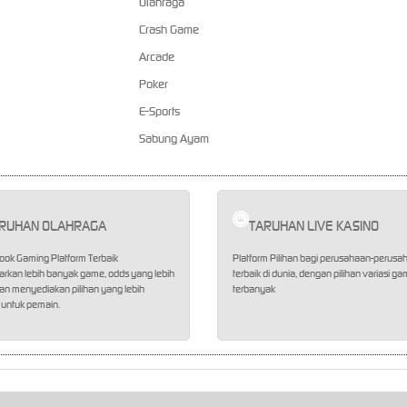
Olahraga
Crash Game
Arcade
Poker
E-Sports
Sabung Ayam
RUHAN OLAHRAGA
TARUHAN LIVE KASINO
ook Gaming Platform Terbaik
Platform Pilihan bagi perusahaan-perusa
kan lebih banyak game, odds yang lebih
terbaik di dunia, dengan pilihan variasi g
 dan menyediakan pilihan yang lebih
terbanyak
untuk pemain.