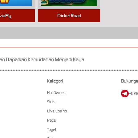
viaFly
Cricket Road
an Dapatkan Kemudahan Menjadi Kaya
Kategori
Dukung
Hot Games
+62
Slots
Live Casino
Race
Togel