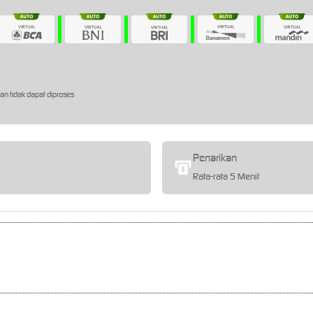
an tidak dapat diproses
Penarikan
Rata-rata 5 Menit